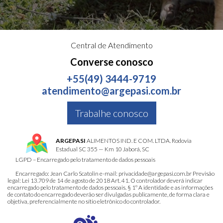
Central de Atendimento
Converse conosco
+55(49) 3444-9719
atendimento@argepasi.com.br
Trabalhe conosco
ARGEPASI
ALIMENTOS IND. E COM. LTDA. Rodovia
Estadual SC 355 — Km 10 Jaborá, SC
LGPD – Encarregado pelo tratamento de dados pessoais
Encarregado: Jean Carlo Scatolin e-mail: privacidade@argepasi.com.br Previsão
legal: Lei 13.709 de 14 de agosto de 2018 Art. 41. O controlador deverá indicar
encarregado pelo tratamento de dados pessoais. § 1º A identidade e as informações
de contato do encarregado deverão ser divulgadas publicamente, de forma clara e
objetiva, preferencialmente no sítio eletrônico do controlador.