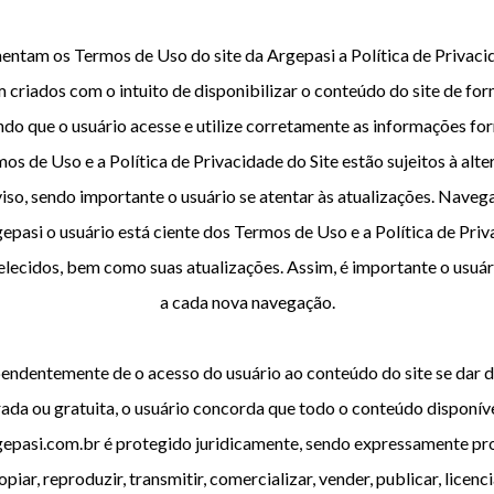
ntam os Termos de Uso do site da Argepasi a Política de Privacid
m criados com o intuito de disponibilizar o conteúdo do site de for
ndo que o usuário acesse e utilize corretamente as informações for
os de Uso e a Política de Privacidade do Site estão sujeitos à alt
viso, sendo importante o usuário se atentar às atualizações. Naveg
gepasi o usuário está ciente dos Termos de Uso e a Política de Pri
elecidos, bem como suas atualizações. Assim, é importante o usuár
a cada nova navegação.
pendentemente de o acesso do usuário ao conteúdo do site se dar 
da ou gratuita, o usuário concorda que todo o conteúdo disponíve
pasi.com.br é protegido juridicamente, sendo expressamente pr
opiar, reproduzir, transmitir, comercializar, vender, publicar, licencia