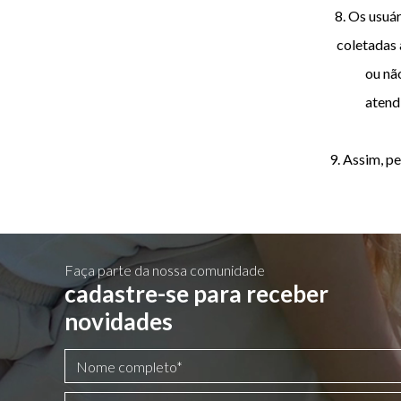
8. Os usuá
coletadas 
ou nã
atend
9. Assim, p
Faça parte da nossa comunidade
cadastre-se para receber
novidades