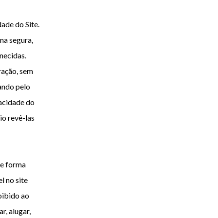
ade do Site.
ma segura,
necidas.
eração, sem
ando pelo
vacidade do
io revê-las
de forma
l no site
oibido ao
r, alugar,