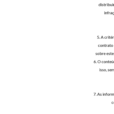
distribui
infra
5. A crit
contrato 
sobre este
6. O conteú
isso, se
7. As infor
c