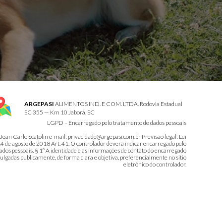
ARGEPASI
ALIMENTOS IND. E COM. LTDA. Rodovia Estadual
SC 355 — Km 10 Jaborá, SC
LGPD – Encarregado pelo tratamento de dados pessoais
n Carlo Scatolin e-mail: privacidade@argepasi.com.br Previsão legal: Lei
4 de agosto de 2018 Art. 41. O controlador deverá indicar encarregado pelo
dos pessoais. § 1º A identidade e as informações de contato do encarregado
ulgadas publicamente, de forma clara e objetiva, preferencialmente no sítio
eletrônico do controlador.