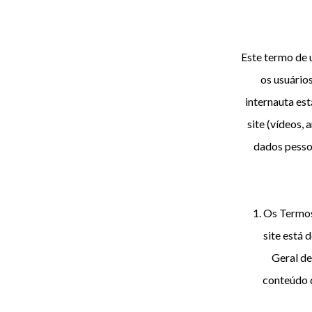
Este termo de u
os usuários
internauta est
site (vídeos,
dados pesso
1. Os Termos
site está 
Geral de
conteúdo d