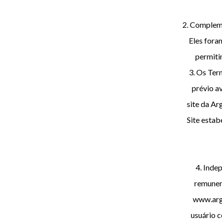
2. Compleme
Eles fora
permiti
3. Os Term
prévio a
site da Ar
Site estab
4. Inde
remunera
www.arge
usuário c