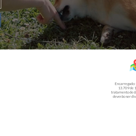
Encarregado: Jea
13.709 de 1
tratamento de da
deverão ser div