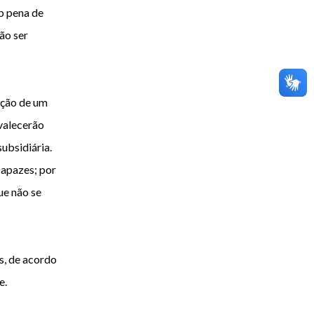
ob pena de
ão ser
ação de um
valecerão
ubsidiária.
capazes; por
ue não se
s, de acordo
e.