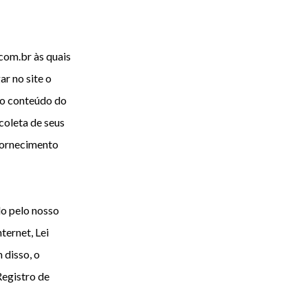
.com.br às quais
ar no site o
 do conteúdo do
coleta de seus
fornecimento
do pelo nosso
ternet, Lei
 disso, o
Registro de