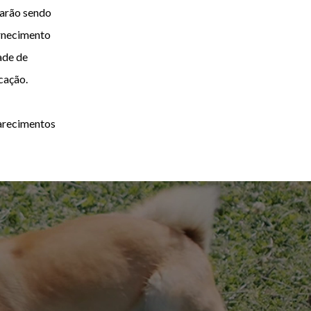
tarão sendo
ornecimento
ade de
cação.
larecimentos