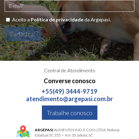
Aceito a
Política de privacidade
da Argepasi.
Cadastrar
Central de Atendimento
Converse conosco
+55(49) 3444-9719
atendimento@argepasi.com.br
Trabalhe conosco
ARGEPASI
ALIMENTOS IND. E COM. LTDA. Rodovia
Estadual SC 355 — Km 10 Jaborá, SC