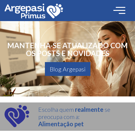
MANTENHA-SE ATUALIZADO COM
OS POSTS E NOVIDADES
Blog Argepasi
Escolha quem
realmente
se
preocupa com a:
Alimentação pet