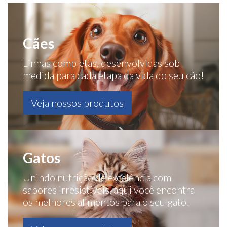
Cães
Linhas completas, desenvolvidas sob
medida para cada etapa da vida do seu cão!
Veja nossos produtos
Gatos
Unindo nutrição de excelência com
sabores irresistíveis, aqui você encontra
os melhores alimentos para o seu gato!