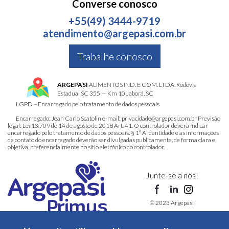
Converse conosco
+55(49) 3444-9719
atendimento@argepasi.com.br
Trabalhe conosco
ARGEPASI
ALIMENTOS IND. E COM. LTDA. Rodovia
Estadual SC 355 — Km 10 Jaborá, SC
LGPD – Encarregado pelo tratamento de dados pessoais
Encarregado: Jean Carlo Scatolin e-mail: privacidade@argepasi.com.br Previsão
legal: Lei 13.709 de 14 de agosto de 2018 Art. 41. O controlador deverá indicar
encarregado pelo tratamento de dados pessoais. § 1º A identidade e as informações
de contato do encarregado deverão ser divulgadas publicamente, de forma clara e
objetiva, preferencialmente no sítio eletrônico do controlador.
Junte-se a nós!
© 2023 Argepasi