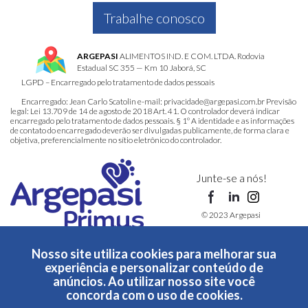
Trabalhe conosco
ARGEPASI
ALIMENTOS IND. E COM. LTDA. Rodovia
Estadual SC 355 — Km 10 Jaborá, SC
LGPD – Encarregado pelo tratamento de dados pessoais
Encarregado: Jean Carlo Scatolin e-mail: privacidade@argepasi.com.br Previsão
legal: Lei 13.709 de 14 de agosto de 2018 Art. 41. O controlador deverá indicar
encarregado pelo tratamento de dados pessoais. § 1º A identidade e as informações
de contato do encarregado deverão ser divulgadas publicamente, de forma clara e
objetiva, preferencialmente no sítio eletrônico do controlador.
Junte-se a nós!
© 2023 Argepasi
Nosso site utiliza cookies para melhorar sua
Feito com ❤️ pela
D3T Inovação Tecnológica
experiência e personalizar conteúdo de
Termos de uso
e
Política de privacidade
- Alto contraste
anúncios. Ao utilizar nosso site você
concorda com o uso de cookies.