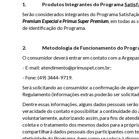
1. Produtos Integrantes do Programa
Satis
Serão considerados integrantes do Programa
Satisfaç
Premium Especial e Primus Super Premium
,
em todas as 
de identificação do Programa.
2. Metodologia de Funcionamento do Prog
O consumidor deverá entrar em contato com a Argepasi 
- E-mail:
atendimento@primuspet.com.br
;
- Fone: (49) 3444-9719.
Será solicitando ao consumidor a confirmação de alg
Regulamento (informações extras poderão ser solicitad
Dentre essas informações, alguns dados pessoais serão 
veracidade do contato e possibilitar a continuidade d
voluntariamente, autorizando assim, para fins de atend
coleta e o tratamento dos mesmos dados para a própri
compartilhará dados pessoais dos participantes com terc
efetividade do Programa, bem como se coloca à disposi