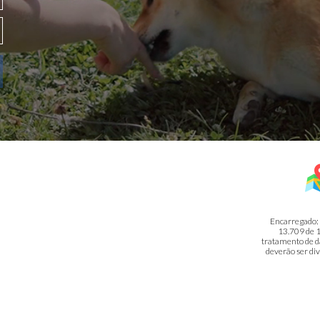
Encarregado: Jea
13.709 de 1
tratamento de da
deverão ser div