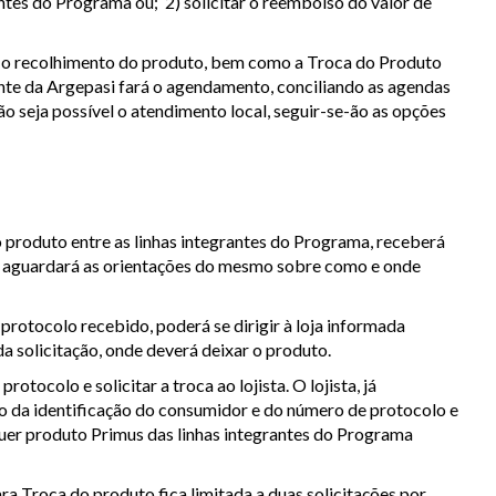
antes do Programa ou; 2) solicitar o reembolso do valor de
ar o recolhimento do produto, bem como a Troca do Produto
ente da Argepasi fará o agendamento, conciliando as agendas
 seja possível o atendimento local, seguir-se-ão as opções
 produto entre as linhas integrantes do Programa, receberá
e aguardará as orientações do mesmo sobre como e onde
rotocolo recebido, poderá se dirigir à loja informada
a solicitação, onde deverá deixar o produto.
otocolo e solicitar a troca ao lojista. O lojista, já
ão da identificação do consumidor e do número de protocolo e
uer produto Primus das linhas integrantes do Programa
ara Troca do produto fica limitada a duas solicitações por