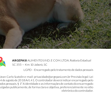
ARGEPASI
ALIMENTOS IND. E COM. LTDA. Rodovia Estadual
SC 355 — Km 10 Jaborá, SC
LGPD – Encarregado pelo tratamento de dados pessoais
n Carlo Scatolin e-mail: privacidade@argepasi.com.br Previsão legal: Lei
4 de agosto de 2018 Art. 41. O controlador deverá indicar encarregado pelo
dos pessoais. § 1º A identidade e as informações de contato do encarregado
ulgadas publicamente, de forma clara e objetiva, preferencialmente no sítio
eletrônico do controlador.