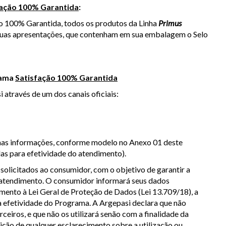
fação 100% Garantida
:
ão 100% Garantida
, todos os produtos da Linha
Primus
suas apresentações, que contenham em sua embalagem o Selo
rama
Satisfação 100% Garantida
através de um dos canais oficiais:
umas informações, conforme modelo no Anexo 01 deste
as para efetividade do atendimento).
solicitados ao consumidor, com o objetivo de garantir a
o atendimento. O consumidor informará seus dados
imento à Lei Geral de Proteção de Dados (Lei 13.709/18), a
a efetividade do Programa. A Argepasi declara que não
eiros, e que não os utilizará senão com a finalidade da
ção de qualquer esclarecimento sobre a utilização ou