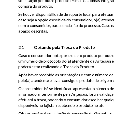
solicitação por outro produto Primus das linhas integr
compra do produto.
Se houver disponibilidade de suporte local para efetu
caso seja a opção escolhida do consumidor, o(a) atend
com o consumidor, para conclusão do processo. Caso não
abaixo descritas.
2.1 Optando pela Troca do Produto
Caso o consumidor opte por trocar o produto por outro
um número de protocolo do(a) atendente da Argepasi 
poderá estar realizando a Troca do Produto.
Após haver recebido as orientações e com o número de p
pelo(a) atendente e levar consigo o produto de origem d
O consumidor irá se identificar, apresentar o número de pr
informado anteriormente pela Argepasi, fará a validaç
efetuará a troca, podendo o consumidor escolher qualq
disponíveis no lojista, recebendo o produto no ato.
Observação
: A solicitação de execução da Garantia p