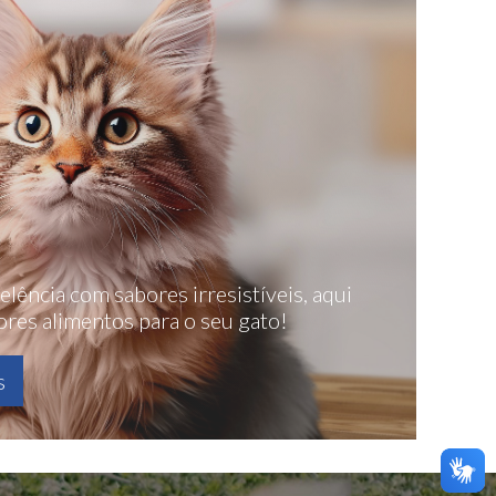
lência com sabores irresistíveis, aqui
res alimentos para o seu gato!
s