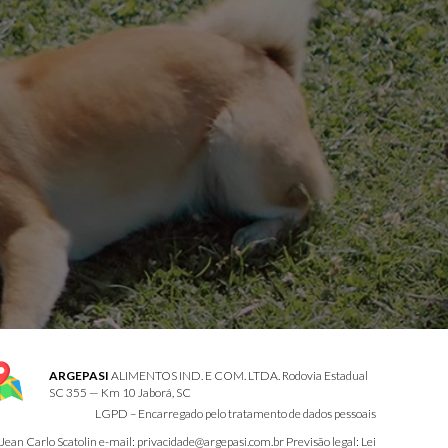
ARGEPASI
ALIMENTOS IND. E COM. LTDA. Rodovia Estadual
SC 355 — Km 10 Jaborá, SC
LGPD – Encarregado pelo tratamento de dados pessoais
n Carlo Scatolin e-mail: privacidade@argepasi.com.br Previsão legal: Lei