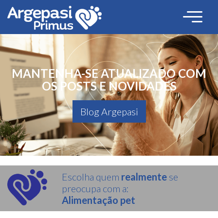
MANTENHA-SE ATUALIZADO COM
OS POSTS E NOVIDADES
Blog Argepasi
Escolha quem
realmente
se
preocupa com a:
Alimentação pet