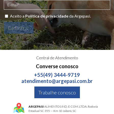
Aceito a
Política de privacidade
da Argepasi.
Cadastrar
Central de Atendimento
Converse conosco
+55(49) 3444-9719
atendimento@argepasi.com.br
Trabalhe conosco
ARGEPASI
ALIMENTOS IND. E COM. LTDA. Rodovia
Estadual SC 355 — Km 10 Jaborá, SC