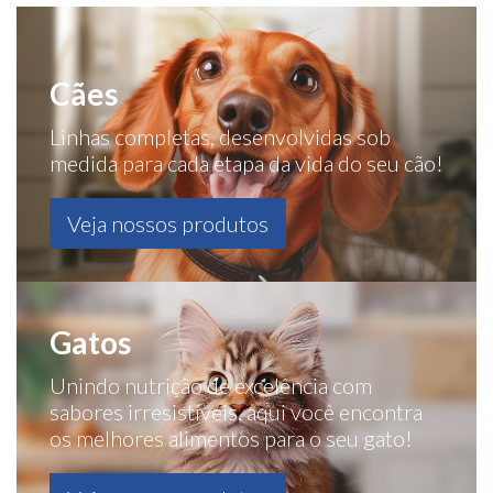
Cães
Linhas completas, desenvolvidas sob
medida para cada etapa da vida do seu cão!
Veja nossos produtos
Gatos
Unindo nutrição de excelência com
sabores irresistíveis, aqui você encontra
os melhores alimentos para o seu gato!