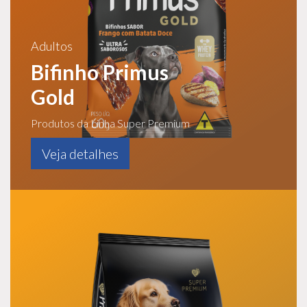
Adultos
Bifinho Primus
Gold
Produtos da Linha Super Premium
Veja detalhes