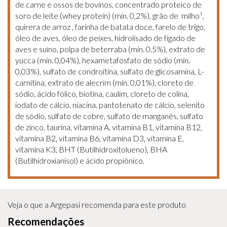
de carne e ossos de bovinos, concentrado proteico de
soro de leite (whey protein) (mín. 0,2%), grão de
milho¹,
quirera de arroz , farinha de batata doce, farelo de trigo,
óleo de aves, óleo de peixes, hidrolisado de fígado de
aves e suíno, polpa de beterraba (mín. 0,5%), extrato de
yucca (mín. 0,04%), hexametafosfato de sódio (mín.
0,03%), sulfato de condroitina, sulfato de glicosamina, L-
carnitina, extrato de alecrim (mín. 0,01%), cloreto de
sódio, ácido fólico, biotina, caulim, cloreto de colina,
iodato de cálcio, niacina, pantotenato de cálcio, selenito
de sódio, sulfato de cobre, sulfato de manganês, sulfato
de zinco, taurina, vitamina A, vitamina B1, vitamina B12,
vitamina B2, vitamina B6, vitamina D3, vitamina E,
vitamina K3, BHT (Butilhidroxitolueno), BHA
(Butilhidroxianisol) e ácido propiônico.
Veja o que a Argepasi recomenda para este produto
Recomendações