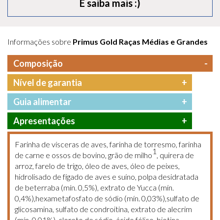
E saiba mais :)
Informações sobre
Primus Gold Raças Médias e Grandes
Composição
Nível de garantia
Guia alimentar
Apresentações
Farinha de vísceras de aves, farinha de torresmo, farinha
1
de carne e ossos de bovino, grão de milho
, quirera de
arroz, farelo de trigo, óleo de aves, óleo de peixes,
hidrolisado de fígado de aves e suíno, polpa desidratada
de beterraba (mín. 0,5%), extrato de Yucca (mín.
0,4%),hexametafosfato de sódio (mín. 0,03%),sulfato de
glicosamina, sulfato de condroitina, extrato de alecrim
(mín. 0,01%), cloreto de sódio, ácido fólico, biotina,