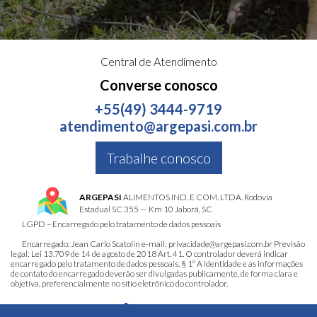
Central de Atendimento
Converse conosco
+55(49) 3444-9719
atendimento@argepasi.com.br
Trabalhe conosco
ARGEPASI
ALIMENTOS IND. E COM. LTDA. Rodovia
Estadual SC 355 — Km 10 Jaborá, SC
LGPD – Encarregado pelo tratamento de dados pessoais
Encarregado: Jean Carlo Scatolin e-mail: privacidade@argepasi.com.br Previsão
legal: Lei 13.709 de 14 de agosto de 2018 Art. 41. O controlador deverá indicar
encarregado pelo tratamento de dados pessoais. § 1º A identidade e as informações
de contato do encarregado deverão ser divulgadas publicamente, de forma clara e
objetiva, preferencialmente no sítio eletrônico do controlador.