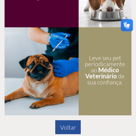
Leve seu pet
periodicamente
ao
Médico
Veterinário
de
sua confiança.
Voltar