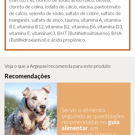
cloreto de colina, iodato de cálcio, niacina, pantotenato
de cálcio, selenito de sódio, sulfato de cobre, sulfato de
manganês, sulfato de zinco, taurina, vitamina A, vitamina
B1, vitamina B12, vitamina B2, vitamina B6, vitamina D3,
vitamina E, vitaminaK3, BHT (Butilhidroxitolueno), BHA
(Butilhidroxianisol) e ácido propiônico.
Veja o que a Argepasi recomenda para este produto
Recomendações
Servir o alimento
seguindo as quantidades
recomendadas no
guia
alimentar
, em
comedouros limpos e